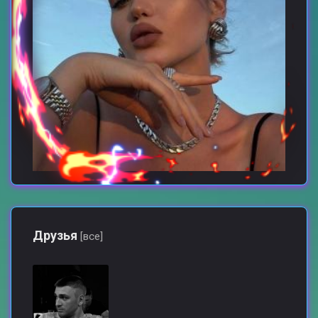
Друзья
[все]