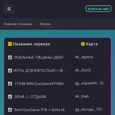
Войти на сайт
Главная страница
Форум
/
Название сервера
Карта
de_agrena
РЕАЛЬНЫЕ ПАЦАНЫ-ДЕВУШКИ 18+ [STEAM BONUS]
de_dust2
​ИГРЫ ДЛЯ ВЗРОСЛЫХ! +18 © (FREE VIP)
gg_supadeth_16
1VSAll.WIN/GunGame|FFA|KnIfE MoD
de_train
ЗОНА ジ ОТДЫХА
gg_doroga_747
Best GunGame FFA + Knife MOD(+18)