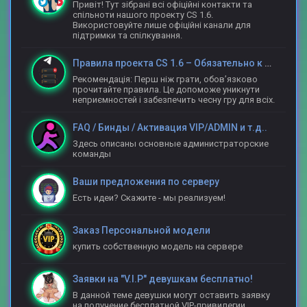
Привіт! Тут зібрані всі офіційні контакти та
спільноти нашого проекту CS 1.6.
Використовуйте лише офіційні канали для
підтримки та спілкування.
Правила проекта CS 1.6 – Обязательно к прочтению
Рекомендація: Перш ніж грати, обов’язково
прочитайте правила. Це допоможе уникнути
неприємностей і забезпечить чесну гру для всіх.
FAQ / Бинды / Активация VIP/ADMIN и т.д..
Здесь описаны основные администраторские
команды
Ваши предложения по серверу
Есть идеи? Скажите - мы реализуем!
Заказ Персональной модели
купить собственную модель на сервере
Заявки на "V.I.P" девушкам бесплатно!
В данной теме девушки могут оставить заявку
на получение бесплатной VIP-привилегии.