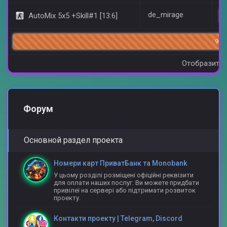
de_mirage
AutoMix 5x5 +Skill#1 [13:6]
99/
Отобразить 
Форум
Основной раздел проекта
Номери карт ПриватБанк та Monobank
У цьому розділі розміщені офіційні реквізити
для оплати наших послуг. Ви можете придбати
привілеї на сервері або підтримати розвиток
проекту.
Контакти проекту | Telegram, Discord