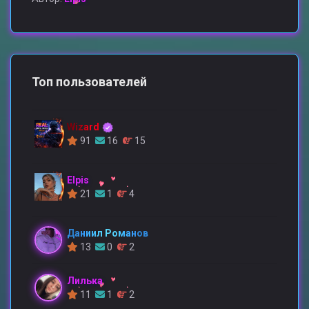
Топ пользователей
Wizard
91
16
15
Elpis
21
1
4
Даниил Романов
13
0
2
Лилька
11
1
2