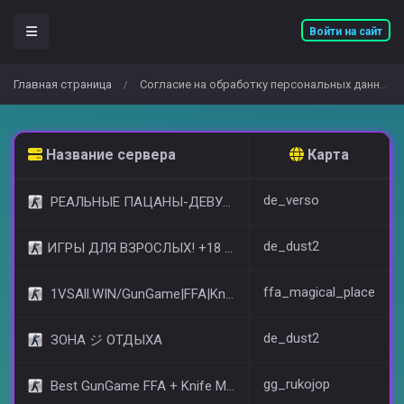
Войти на сайт
Главная страница
Согласие на обработку персональных данных
/
Название сервера
Карта
de_verso
РЕАЛЬНЫЕ ПАЦАНЫ-ДЕВУШКИ 18+ [STEAM BONUS]
de_dust2
​ИГРЫ ДЛЯ ВЗРОСЛЫХ! +18 © (FREE VIP)
ffa_magical_place
1VSAll.WIN/GunGame|FFA|KnIfE MoD
de_dust2
ЗОНА ジ ОТДЫХА
gg_rukojop
Best GunGame FFA + Knife MOD(+18)