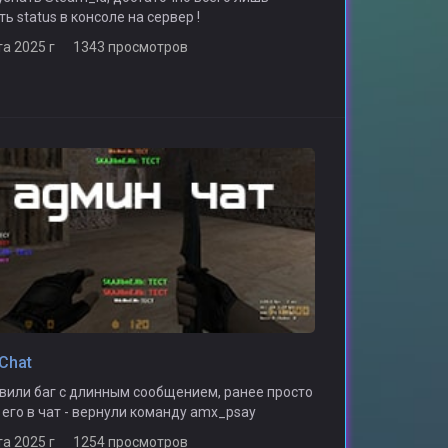
ь status в консоле на сервер !
та 2025 г 1343 просмотров
Chat
авили баг с длинным сообщением, ранее просто
 его в чат - вернули команду amx_psay
та 2025 г 1254 просмотров