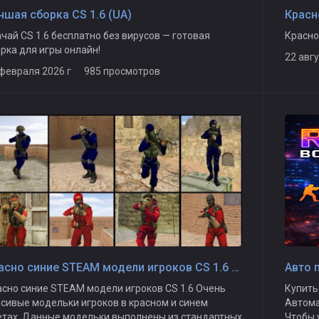
чшая сборка CS 1.6 (UA)
Красн
чай CS 1.6 бесплатно без вирусов — готовая
Красно
рка для игры онлайн!
22 авг
 февраля 2026 г 985 просмотров
Красно синие STEAM модели игроков CS 1.6 чист WarGods
Авто 
сно синие STEAM модели игроков CS 1.6 Очень
Купить
сивые модельки игроков в красном и синем
Автомат
етах. Данные модельки выполнены из стандартных
Чтобы 