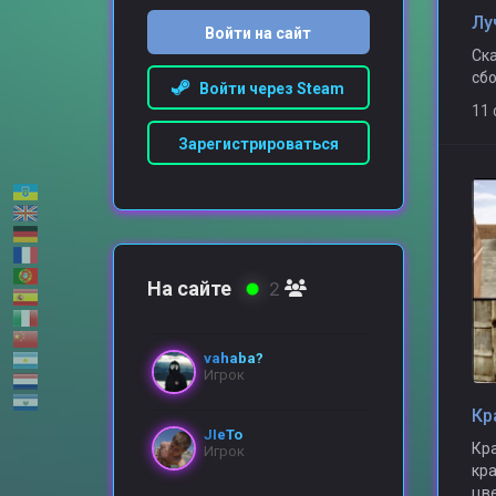
Лу
Войти на сайт
Ска
сбо
Войти через Steam
11
Зарегистрироваться
На сайте
2
vahaba?
Игрок
JIeTo
Кра
Игрок
кра
цв