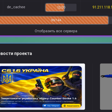
de_cachee
91.211.118.
12/20
99/144
Отобразить все сервера
вости проекта