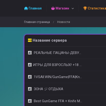
Главная
Магазин
Статистик
Главная страница
Новости
/
Название сервера
РЕАЛЬНЫЕ ПАЦАНЫ-ДЕВУШКИ 18+ [STEAM BONUS]
​ИГРЫ ДЛЯ ВЗРОСЛЫХ! +18 © (FREE VIP)
1VSAll.WIN/GunGame|FFA|KnIfE MoD
ЗОНА ジ ОТДЫХА
Best GunGame FFA + Knife MOD(+18)