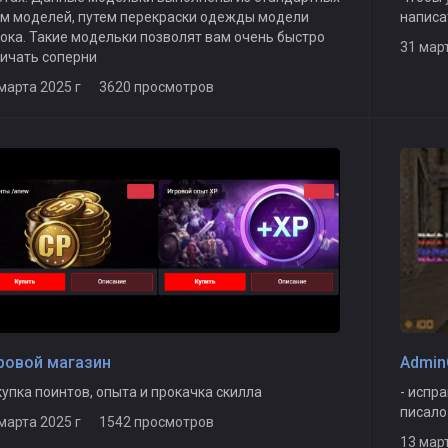
им моделей, путем перекраски одежды модели
написат
ока. Такие модельки позволят вам очень быстро
31 мар
ичать соперни
 марта 2025 г 3620 просмотров
ровой магазин
Admin
упка поинтов, опыта и прокачка скилла
- испр
писало
 марта 2025 г 1542 просмотров
13 мар