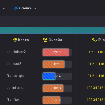
а
Ссылки
Карта
Онлайн
IP-
de_cloister2
91.211.118.
29/32
de_dust2
91.211.118
12/16
ffa_cs_gto
91.211.118
6/14
de_inferno
193.34.212.
10/14
ffa_flick
193.34.212.
9/15