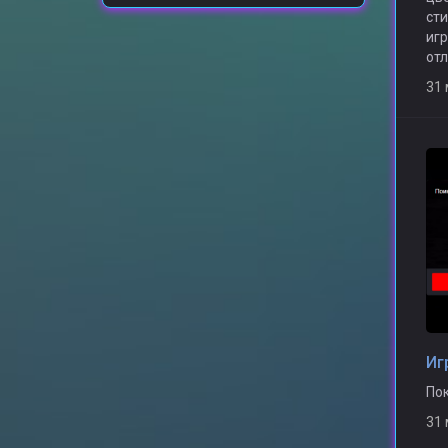
ст
игр
отл
31
Иг
Пок
31