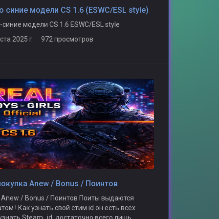
о синие модели CS 1.6 (ESWC/ESL style)
-синие модели CS 1.6 ESWC/ESL style
уста 2025 г 972 просмотров
покупка Anew / Bonus / Поинтов
 Anew / Bonus / Поинтов Поиты выдаются
ом ! Как узнать свой стим id он есть всех
узнать Steam_id, достаточно всего лишь