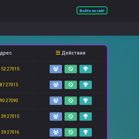
Войти на сайт
адрес
Действия
152:27015
.87:27015
.90:27090
139:27015
139:27016