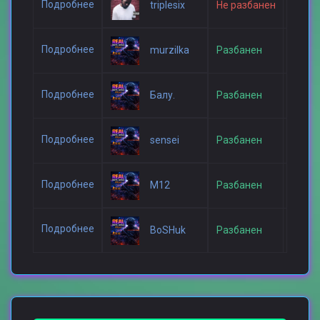
Подробнее
triplesix
Не разбанен
24 июл
Подробнее
murzilka
Разбанен
21 июл
Подробнее
Балу.
Разбанен
19 июл
Подробнее
sensei
Разбанен
13 июл
Подробнее
M12
Разбанен
5 июля
Подробнее
BoSHuk
Разбанен
4 июля