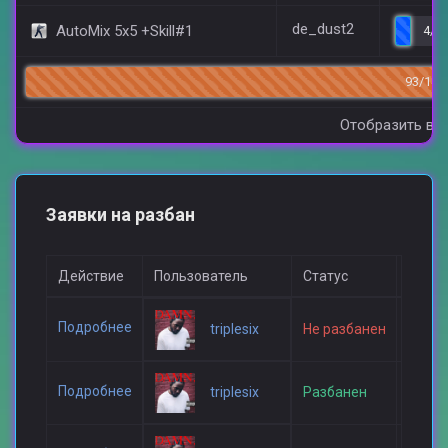
de_dust2
AutoMix 5x5 +Skill#1
4/2
93/144
Отобразить все
Заявки на разбан
Действие
Пользователь
Статус
Дата 
Подробнее
triplesix
Не разбанен
Позав
Подробнее
triplesix
Разбанен
25 июл