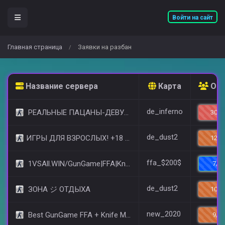
Войти на сайт
Главная страница
Заявки на разбан
/
Название сервера
Карта
Онл
de_inferno
РЕАЛЬНЫЕ ПАЦАНЫ-ДЕВУШКИ 18+ [STEAM BONUS]
30/3
de_dust2
​ИГРЫ ДЛЯ ВЗРОСЛЫХ! +18 © (FREE VIP)
12/1
ffa_$200$
1VSAll.WIN/GunGame|FFA|KnIfE MoD
7/1
de_dust2
ЗОНА ジ ОТДЫХА
10/1
new_2020
Best GunGame FFA + Knife MOD(+18)
9/1