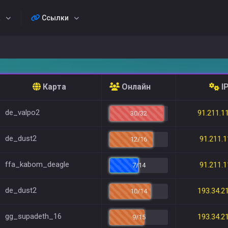
а
Ссылки
Карта
Онлайн
I
de_valpo2
91.211.1
30/32
de_dust2
91.211.1
12/16
ffa_kabom_deagle
91.211.1
7/14
de_dust2
193.34.2
10/14
gg_supadeth_16
193.34.2
9/15