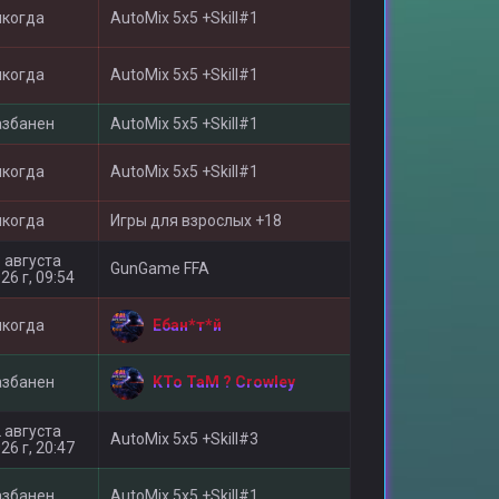
икогда
AutoMix 5x5 +Skill#1
икогда
AutoMix 5x5 +Skill#1
азбанен
AutoMix 5x5 +Skill#1
икогда
AutoMix 5x5 +Skill#1
икогда
Игры для взрослыx +18
 августа
GunGame FFA
26 г, 09:54
Ебан*т*й
икогда
KTo TaM ? Crowley
азбанен
 августа
AutoMix 5x5 +Skill#3
26 г, 20:47
азбанен
AutoMix 5x5 +Skill#1