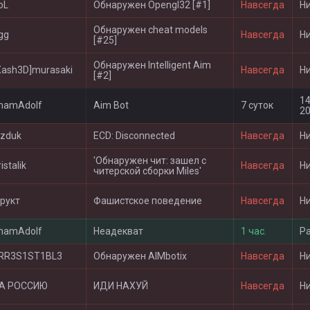
oL
Обнаружен Opengl32 [#1]
Навсегда
Н
Обнаружен cheat models
gg
Навсегда
Н
[#25]
Обнаружен Intelligent Aim
Xash3D]murasaki
Навсегда
Н
[#2]
14
mamAdolf
Aim Bot
7 суток
20
izduk
ECD: Disconnected
Навсегда
Н
'Обнаружен чит: зашел с
istalik
Навсегда
Н
читерской сборки Miles'
рукт
Фашистское поведение
Навсегда
Н
mamAdolf
Неадекват
1 час.
Р
RR3S1ST1BL3
Обнаружен AIMbotix
Навсегда
Н
А РОССИЮ
ИДИ НАХУЙ
Навсегда
Н