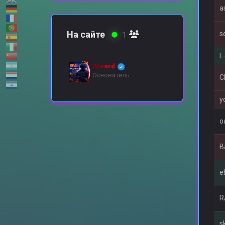
a
На сайте
1
s
L
Wizard
Основатель
C
y
o
B
e
R
s