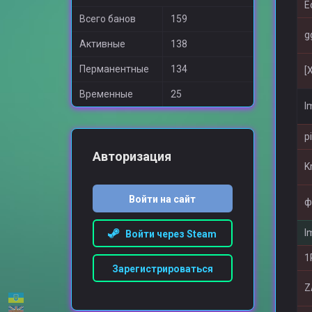
E
Всего банов
159
g
Активные
138
Перманентные
134
[
Временные
25
I
p
Авторизация
Kr
Войти на сайт
ф
I
Войти через Steam
1
Зарегистрироваться
Z