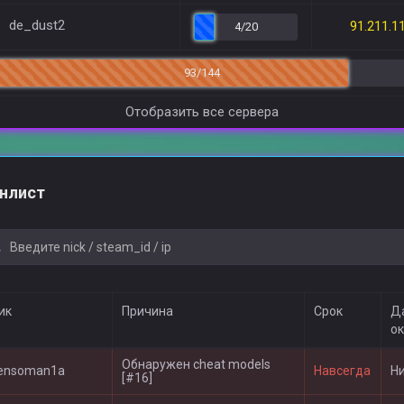
de_dust2
91.211.1
4/20
93/144
Отобразить все сервера
нлист
ик
Причина
Срок
Д
о
Обнаружен cheat models
ensoman1a
Навсегда
Н
[#16]