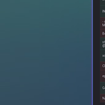
I
-
M
B
s
@
x
C
e
G
N