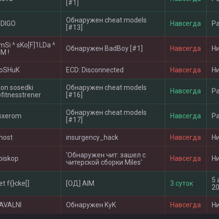
[#1]
Обнаружен cheat models
NDIGO
Навсегда
Р
[#13]
 mSi ^ sKo[F]1LDa ^
Обнаружен BadBoy [#1]
Навсегда
Н
M !
oSHuK
ECD: Disconnected
Навсегда
Н
ton sosedki
Обнаружен cheat models
Навсегда
Р
fitnesstrener
[#16]
Обнаружен cheat models
sxerom
Навсегда
Р
[#17]
host
insurgency_hack
Навсегда
Н
'Обнаружен чит: зашел с
piskop
Навсегда
Н
читерской сборки Miles'
5 
et f{}cke[]
[ОД] AIM
3 суток
20
AVALNI
Обнаружен KyK
Навсегда
Н