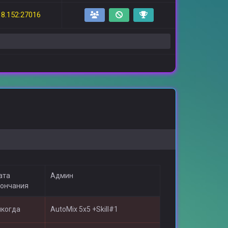
18.152:27016
ата
Админ
кончания
икогда
AutoMix 5x5 +Skill#1