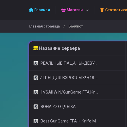
Главная
Магазин
Статистик
Главная страница
Банлист
/
Название сервера
РЕАЛЬНЫЕ ПАЦАНЫ-ДЕВУШКИ 18+ [STEAM BONUS]
​ИГРЫ ДЛЯ ВЗРОСЛЫХ! +18 © (FREE VIP)
1VSAll.WIN/GunGame|FFA|KnIfE MoD
ЗОНА ジ ОТДЫХА
Best GunGame FFA + Knife MOD(+18)