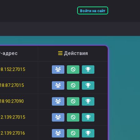
Войти на сайт
P-адрес
Действия
18.152:27015
18.87:27015
18.90:27090
12.139:27015
12.139:27016