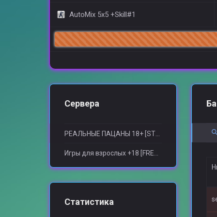
AutoMix 5x5 +Skill#1
Сервера
Ба
РЕАЛЬНЫЕ ПАЦАНЫ 18+ [STEAM BONUS]
Игры для взрослыx +18 [FREE VIP SERVER]
Н
s
Статистика