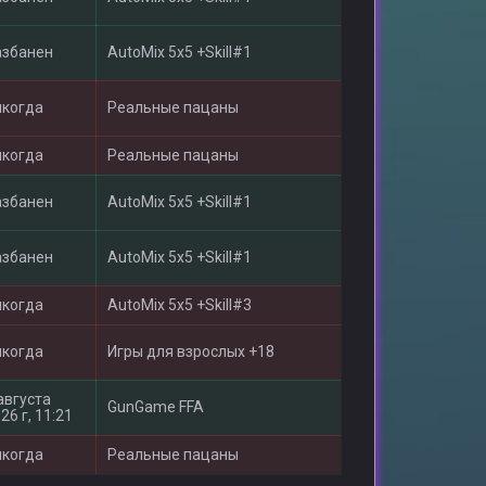
азбанен
AutoMix 5x5 +Skill#1
икогда
Реальные пацаны
икогда
Реальные пацаны
азбанен
AutoMix 5x5 +Skill#1
азбанен
AutoMix 5x5 +Skill#1
икогда
AutoMix 5x5 +Skill#3
икогда
Игры для взрослыx +18
августа
GunGame FFA
26 г, 11:21
икогда
Реальные пацаны