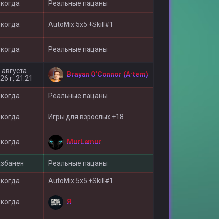
икогда
Реальные пацаны
икогда
AutoMix 5x5 +Skill#1
икогда
Реальные пацаны
 августа
Brayan O'Connor (Artem)
26 г, 21:21
икогда
Реальные пацаны
икогда
Игры для взрослыx +18
MurLemur
икогда
азбанен
Реальные пацаны
икогда
AutoMix 5x5 +Skill#1
Я
икогда