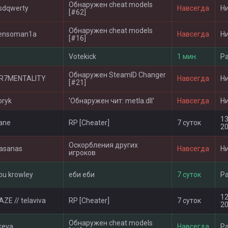
Обнаружен cheat models
sdqwerty
Навсегда
Н
[#62]
Обнаружен cheat models
ensoman1a
Навсегда
Н
[#16]
-
Votekick
1 мин.
Р
Обнаружен SteamID Changer
R7MENTALITY
Навсегда
Н
[#21]
oryk
'Обнаружен чит: metla.dll'
Навсегда
Н
13
ane
RP [Cheater]
7 суток
20
Оскорбления других
asanas
Навсегда
Н
игроков
bu krowley
еби еби
7 суток
Р
12
AZE // telaviva
RP [Cheater]
7 суток
20
Обнаружен cheat models
keva
Навсегда
Р