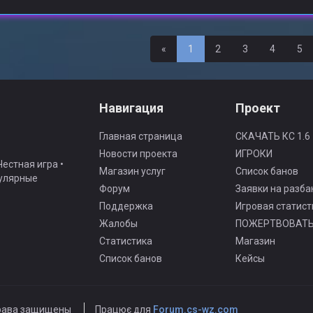
Назад
«
1
2
3
4
5
Навигация
Проект
Главная страница
СКАЧАТЬ КС 1.6
Новости проекта
ИГРОКИ
естная игра •
Магазин услуг
Список банов
гулярные
Форум
Заявки на разба
Поддержка
Игровая статист
Жалобы
ПОЖЕРТВОВАТ
Статистика
Магазин
Список банов
Кейсы
рава защищены
Працює для
Forum.cs-wz.com