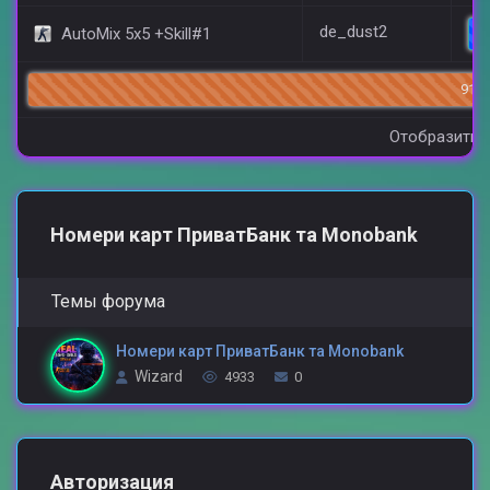
de_dust2
AutoMix 5x5 +Skill#1
91/1
Отобразить 
Номери карт ПриватБанк та Monobank
Темы форума
Номери карт ПриватБанк та Monobank
Wizard
4933
0
Авторизация