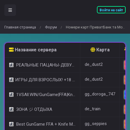
Войти на сайт
Главная страница
Форум
Номери карт ПриватБанк та Monobank
/
/
Название сервера
Карта
de_dust2
РЕАЛЬНЫЕ ПАЦАНЫ-ДЕВУШКИ 18+ [STEAM BONUS]
de_dust2
​ИГРЫ ДЛЯ ВЗРОСЛЫХ! +18 © (FREE VIP)
gg_doroga_747
1VSAll.WIN/GunGame|FFA|KnIfE MoD
de_train
ЗОНА ジ ОТДЫХА
gg_seppies
Best GunGame FFA + Knife MOD(+18)